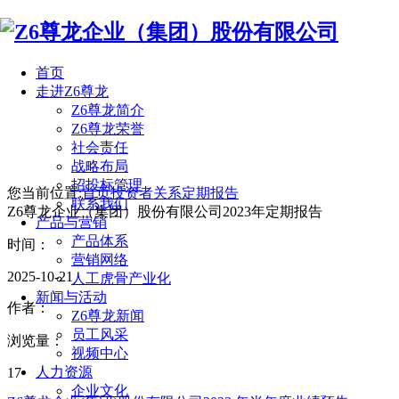
首页
走进Z6尊龙
Z6尊龙简介
Z6尊龙荣誉
社会责任
战略布局
招投标管理
您当前位置:
首页
投资者关系
定期报告
联系我们
Z6尊龙企业（集团）股份有限公司2023年定期报告
产品与营销
产品体系
时间：
营销网络
2025-10-21
人工虎骨产业化
新闻与活动
作者：
Z6尊龙新闻
员工风采
浏览量：
视频中心
人力资源
17
企业文化